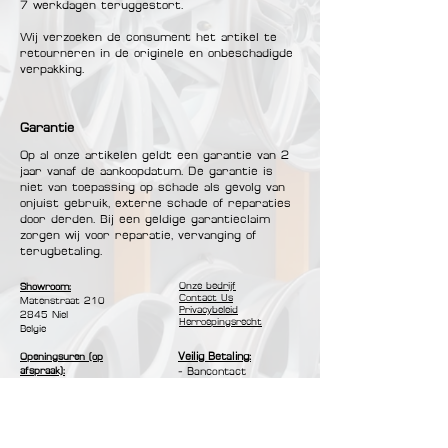
7 werkdagen teruggestort.
Wij verzoeken de consument het artikel te
retourneren in de originele en onbeschadigde
verpakking.
Garantie
Op al onze artikelen geldt een garantie van 2
jaar vanaf de aankoopdatum. De garantie is
niet van toepassing op schade als gevolg van
onjuist gebruik, externe schade of reparaties
door derden. Bij een geldige garantieclaim
zorgen wij voor reparatie, vervanging of
terugbetaling.
Onze bedrijf
Showroom:
Contact Us
Matenstraat 210​
Privacybeleid
2845 Niel
Herroepingsrecht
Belgie
Veilig Betaling:
Openingsuren (op
afspraak):
- Bancontact
Maandag - Vrijdag :
- Mastercard
10:00u - 17:00u
- Visa
- Cash
Klantenservice:
Maandag - Zondag :