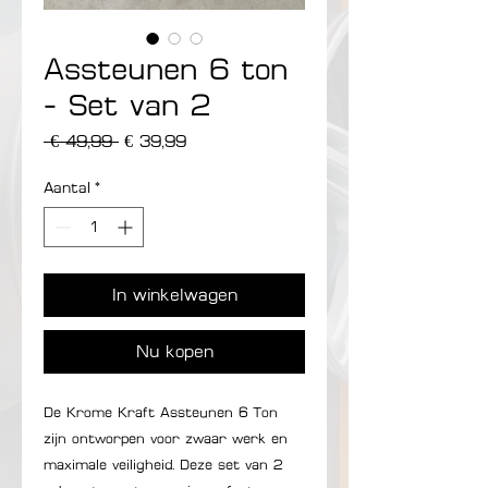
Assteunen 6 ton
- Set van 2
Normale prijs
Verkoopprijs
 € 49,99 
€ 39,99
Aantal
*
In winkelwagen
Nu kopen
De Krome Kraft Assteunen 6 Ton
zijn ontworpen voor zwaar werk en
maximale veiligheid. Deze set van 2