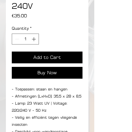
240V
Price
€35.00
Quantity
*
Add to Cart
Buy Now
- Toepassen: staan en hangen
- Afmetingen (LxHxD): 35,5 x 28 x 8,5
- Lamp: 23 Watt UV | Voltage:
220/240 V - 50 Hz
- Veilig en efficiënt tegen vliegende
insecten
- Geschikt voor wandmontage,