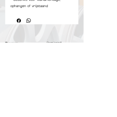
ophangen of vrijstaand
- Doodt insecten snel en hygiënisch
- Grote verwijderbare schaal voor
eenvoudige reiniging
- Geen giftige dampen, irritante
geuren en verontreinigingen
Onze bedrijf
Showroom:
Contact Us
Matenstraat 210​
Privacybeleid
2845 Niel
Herroepingsrecht
Belgie
Veilig Betaling:
Openingsuren (op
afspraak):
- Bancontact
Maandag - Vrijdag :
- Mastercard
10:00u - 17:00u
- Visa
- Cash
Klantenservice:
Maandag - Zondag :
10:00u - 18:00u
© Copyright
Contact
;
+32488609720
kromekraft@outlook.com
© Copyright