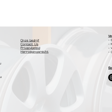
Ve
- 
Onze bedrijf
- 
Contact Us
Privacybeleid
- 
Herroepingsrecht
- 
u
So
0u