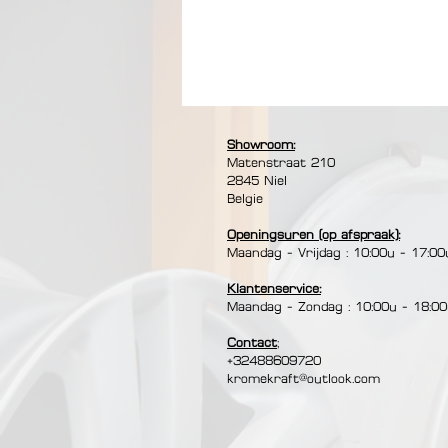
- 40W. .
- Oscillerende functie: 45°
Showroom:
Matenstraat 210​
2845 Niel
Belgie
Openingsuren (op afspraak):
Maandag - Vrijdag : 10:00u - 17:00
Klantenservice:
Maandag - Zondag : 10:00u - 18:0
Contact
;
+32488609720
kromekraft@outlook.com