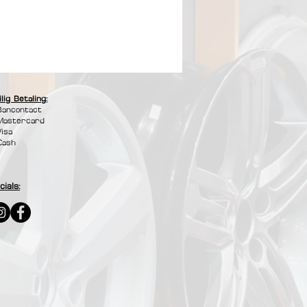
ilig Betaling:
Bancontact
Mastercard
Visa
Cash
cials: