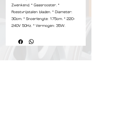
Zwenkend. * Gaasrooster. *
Roestvrijstalen bladen. * Diameter:
30cm. * Snoerlengte: 175cm. * 220-
240V 50Hz. * Vermogen: 35W.
Onze bedrijf
Showroom:
Contact Us
Matenstraat 210​
Privacybeleid
2845 Niel
Herroepingsrecht
Belgie
Veilig Betaling:
Openingsuren (op
afspraak):
- Bancontact
Maandag - Vrijdag :
- Mastercard
10:00u - 17:00u
- Visa
- Cash
Klantenservice:
Maandag - Zondag :
10:00u - 18:00u
BE0441970008
Contact
;
+32488609720