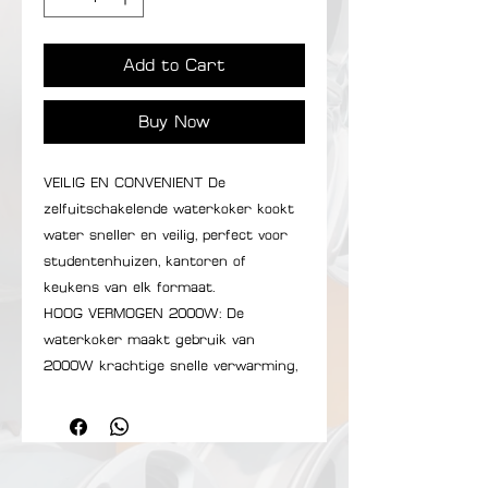
Add to Cart
Buy Now
VEILIG EN CONVENIENT De
zelfuitschakelende waterkoker kookt
water sneller en veilig, perfect voor
studentenhuizen, kantoren of
keukens van elk formaat.
HOOG VERMOGEN 2000W: De
waterkoker maakt gebruik van
2000W krachtige snelle verwarming,
zodat het water direct zeer snel en
gemakkelijk wordt verwarmd. Duurt
ongeveer 5 minuten.
SteVig EN: De waterkoker is gemaakt