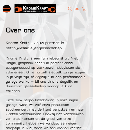
Over ons
Krome Kraft – Jouw partner in
betrouwbaar autogereedschap.
Krome Kraft is een familiebedrijf uit Niel,
België, gespecialiseerd in professioneel
autogereedschap voor zowel hobbyisten als
vakmensen. Of je nu zelf sleutelt aan je wagen
in je vrije tijd, of dagelijks in een professionele
garage werkt — bij ons vind je degelijk en
duurzaam gereedschap waarop je kunt
rekenen.
Onze zaak begon bescheiden in onze eigen
garage, waar we zelf onze producten
stockeerden, met de hand verpakten en naar
klanten verstuurden. Dankzij het vertrouwen
van onze klanten en de groei van onze
community, hebben we vandaag een eigen
magazijn in Niel, waar we ons aanbod verder