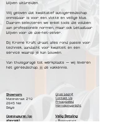
blijven uitbreiden.
Wij geloven dat kwalitatief autogereedschap
onmisbaar is voor een vlotte en veilige klus.
Daarom selecteren we enkel tools die voldoen
aan professionele normen, maar ook betaalbaar
blijven voor de doe-het-zelver.
Bij Krome Kraft draait alles rond passie voor
techniek, aandacht voor kwaliteit en een
service waarop je kan bouwen.
Van thuisgarage tot werkplaats — wij leveren
het gereedschap, jij de vakkennis.
Onze bedrijf
Showroom:
Contact Us
Matenstraat 210​
Privacybeleid
2845 Niel
Herroepingsrecht
Belgie
Veilig Betaling:
Openingsuren (op
afspraak):
- Bancontact
Maandag - Vrijdag :
- Mastercard
10:00u - 17:00u
- Visa
- Cash
Klantenservice: