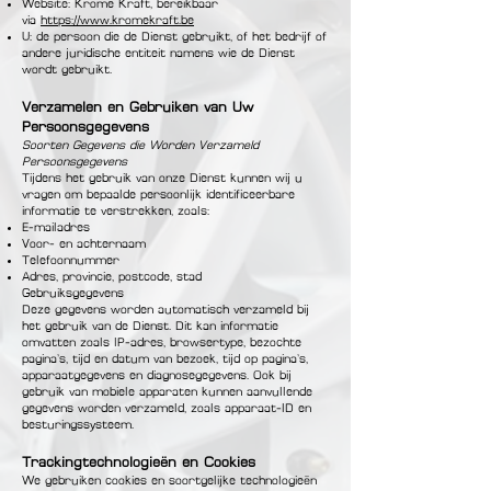
Website: Krome Kraft, bereikbaar
via
https://www.kromekraft.be
U: de persoon die de Dienst gebruikt, of het bedrijf of
andere juridische entiteit namens wie de Dienst
wordt gebruikt.
Verzamelen en Gebruiken van Uw
Persoonsgegevens
Soorten Gegevens die Worden Verzameld
Persoonsgegevens
Tijdens het gebruik van onze Dienst kunnen wij u
vragen om bepaalde persoonlijk identificeerbare
informatie te verstrekken, zoals:
E-mailadres
Voor- en achternaam
Telefoonnummer
Adres, provincie, postcode, stad
Gebruiksgegevens
Deze gegevens worden automatisch verzameld bij
het gebruik van de Dienst. Dit kan informatie
omvatten zoals IP-adres, browsertype, bezochte
pagina’s, tijd en datum van bezoek, tijd op pagina’s,
apparaatgegevens en diagnosegegevens. Ook bij
gebruik van mobiele apparaten kunnen aanvullende
gegevens worden verzameld, zoals apparaat-ID en
besturingssysteem.
Trackingtechnologieën en Cookies
We gebruiken cookies en soortgelijke technologieën