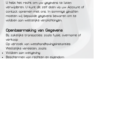
U hebt het recht om uw gegevens te laten
verwijderen. U kunt dit zelf doen via uw Account of
contact opnemen met ons. In sommige gevallen
moeten wij bepaalde gegevens bewaren om te
voldoen aan wettelijke verplichtingen.
Openbaarmaking van Gegevens
Bij zakelijke transacties: zoals fusie, overname of
verkoop
Op verzoek van wetshandhavingsinstanties
Wettelijke vereisten, zoals:
Voldoen aan wetgeving
Beschermen van rechten en eigendom
Onderzoek naar misbruik
Beveiliging van gebruikers
Juridische aansprakelijkheid voorkomen
Beveiliging van Gegevens
Wij nemen passende maatregelen om uw gegevens
te beschermen, maar geen enkele methode is 100%
veilig.
Privacy van Kinderen
Onze Dienst richt zich niet op kinderen onder de 13
jaar. Wij verzamelen niet bewust gegevens van
kinderen. Als u denkt dat wij per ongeluk gegevens
van een kind hebben verzameld, neem dan contact
met ons op.