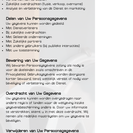
Zakelijke overdrachten (fusie, verkoop, overname)
Analyse en verbetering van de Dienst en marketing
Delen van Uw Persoonsgegevens
Uw gegevens kunnen worden gedeeld:
Met Dienstverleners
Bij zakelijke overdrachten
Met Gelieerde ondernemingen
Met Zakelijke partners
Met andere gebruikers (bij publieke interacties)
Met uw toestemming
Bewaring van Uw Gegevens
Wij bewaren Persoonsgegevens zolang als nodig is
voor de doeleinden zoals omschreven in dit
Privacybeleid. Gebruiksgegevens worden doorgaans
korter bewaard, tenzij wettelijk vereist of nodig voor
beveiliging of verbetering van de Dienst.
Overdracht van Uw Gegevens
Uw gegevens kunnen worden overgedragen naar
andere regio’s of landen waar de wetgeving inzake
gegevensbescherming anders is. Door uw informatie
te verstrekken, stemt u in met deze overdracht. Wij
nemen alle redelijke maatregelen om uw gegevens te
beveiligen.
Verwijderen van Uw Persoonsgegevens