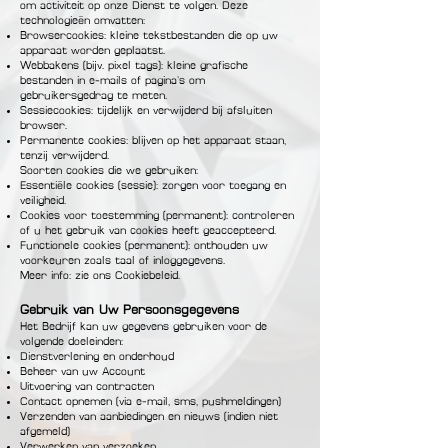
om activiteit op onze Dienst te volgen. Deze
technologieën omvatten:
Browsercookies: kleine tekstbestanden die op uw
apparaat worden geplaatst.
Webbakens (bijv. pixel tags): kleine grafische
bestanden in e-mails of pagina’s om
gebruikersgedrag te meten.
Sessiecookies: tijdelijk en verwijderd bij afsluiten
browser.
Permanente cookies: blijven op het apparaat staan,
tenzij verwijderd.
Soorten cookies die we gebruiken:
Essentiële cookies (sessie): zorgen voor toegang en
veiligheid.
Cookies voor toestemming (permanent): controleren
of u het gebruik van cookies heeft geaccepteerd.
Functionele cookies (permanent): onthouden uw
voorkeuren zoals taal of inloggegevens.
Meer info: zie ons Cookiebeleid.
Gebruik van Uw Persoonsgegevens
Het Bedrijf kan uw gegevens gebruiken voor de
volgende doeleinden:
Dienstverlening en onderhoud
Beheer van uw Account
Uitvoering van contracten
Contact opnemen (via e-mail, sms, pushmeldingen)
Verzenden van aanbiedingen en nieuws (indien niet
afgemeld)
Verwerken van verzoeken