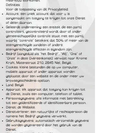
meervoud voorkomen.
Definities
Voor de toepassing van dit Privacybeleid:
Account: een uniek account dat voor u is
aangemaakt om toegang te krijgen tot onze Dienst
of delen daarvan.
Gelieerde onderneming: een entiteit die een partij
controleert, gecontroleerd wordt door of onder
gemeenschappelijke controle staat met een partij,
waarbij "controle" betekent dat 50% of meer van de
stemgerechtigde aandelen of andere
stemgerechtigde effecten in eigendom zijn.
Bedrijf (aangeduid als "het Bedrijf", "Wij", "Ons" of
"Onze" in deze Overeenkomst): verwijst naar Krome
Kraft, Matenstraat 210, 2845 Niel, België.
Cookies: kleine bestanden die op uw computer,
mobiele apparaat of ander apparaat worden
geplaatst door een website en die onder meer uw
browsegeschiedenis opslaan.
Land: België
Apparaat: elk apparaat dat toegang kan krijgen tot
de Dienst, zoals een computer, telefoon of tablet.
Persoonsgegevens: alle informatie met betrekking
tot een geïdentificeerde of identificeerbare persoon.
Dienst: de Website.
Dienstverlener: een natuurlijke of rechtspersoon die
namens het Bedrijf gegevens verwerkt.
Gebruiksgegevens: automatisch verzamelde gegevens
die worden gegenereerd door het gebruik van de
Dienst.