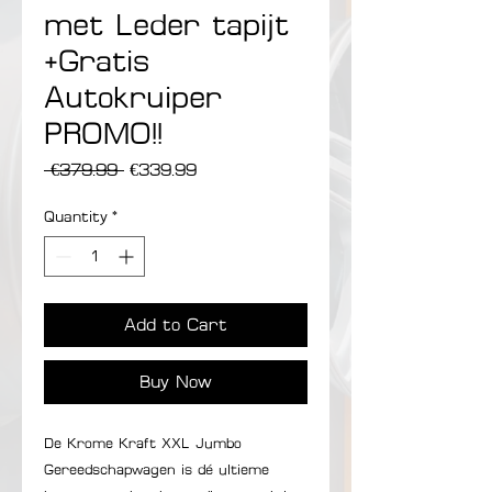
met Leder tapijt
+Gratis
Autokruiper
PROMO!!
Regular Price
Sale Price
 €379.99 
€339.99
Quantity
*
Add to Cart
Buy Now
De Krome Kraft XXL Jumbo
Gereedschapwagen is dé ultieme