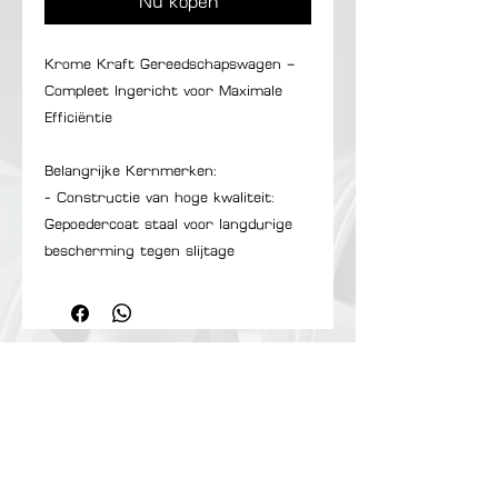
Nu kopen
Krome Kraft Gereedschapswagen –
Compleet Ingericht voor Maximale
Efficiëntie
Belangrijke Kernmerken:
- Constructie van hoge kwaliteit:
Gepoedercoat staal voor langdurige
bescherming tegen slijtage
- 8 ruime laden: Soepel rollende
geleiders met soft-close functie
- Zijcompartiment: voor grote of
verticale gereedschappen
- Werkblad: Duurzaam bovenblad in
Onze bedrijf
Showroom:
RVS
Contact Us
Matenstraat 210​
Privacybeleid
- Handige
2845 Niel
Herroepingsrecht
Belgie
bovenopberging:Bekerhouders en
Veilig Betaling:
Openingsuren (op
zijhandgreep voor eenvoudig