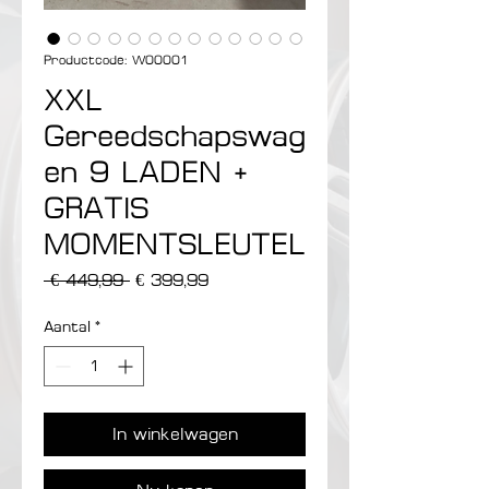
Productcode: W00001
XXL
Gereedschapswag
en 9 LADEN +
GRATIS
MOMENTSLEUTEL
Normale prijs
Verkoopprijs
 € 449,99 
€ 399,99
Aantal
*
In winkelwagen