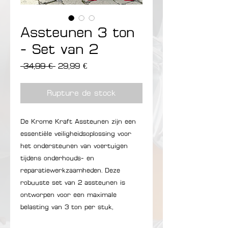
Assteunen 3 ton
- Set van 2
Prix original
Prix promotionnel
 34,99 € 
29,99 €
Rupture de stock
De Krome Kraft Assteunen zijn een
essentiële veiligheidsoplossing voor
het ondersteunen van voertuigen
tijdens onderhouds- en
reparatiewerkzaamheden. Deze
robuuste set van 2 assteunen is
ontworpen voor een maximale
belasting van 3 ton per stuk,
waardoor ze geschikt zijn voor zowel