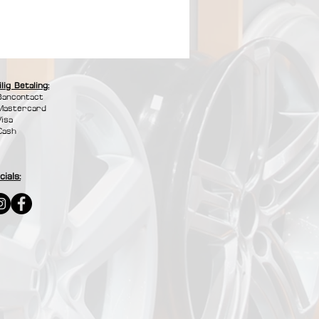
ilig Betaling:
Bancontact
Mastercard
Visa
Cash
cials: