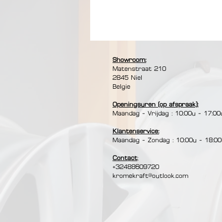
Showroom:
Matenstraat 210​
2845 Niel
Belgie
Openingsuren (op afspraak):
Maandag - Vrijdag : 10:00u - 17:00
Klantenservice:
Maandag - Zondag : 10:00u - 18:0
Contact
;
+32488609720
kromekraft@outlook.com