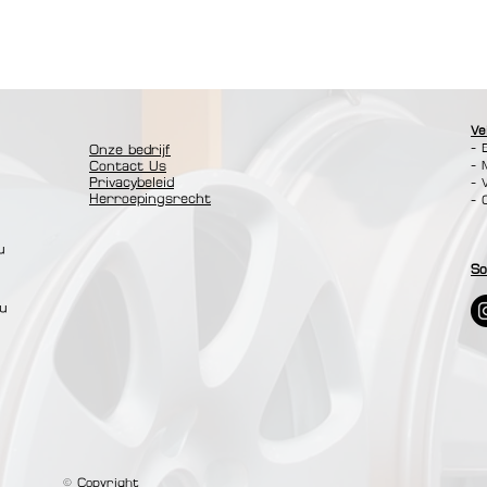
Ve
- 
Onze bedrijf
- 
Contact Us
Privacybeleid
- 
Herroepingsrecht
- 
u
So
0u
© Copyright