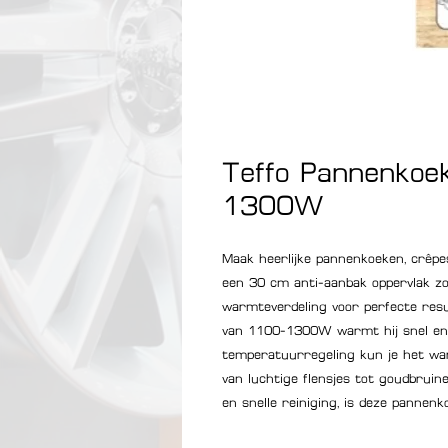
Teffo Pannenko
1300W
Maak heerlijke pannenkoeken, crêp
een 30 cm anti-aanbak oppervlak zo
warmteverdeling voor perfecte resu
van 1100-1300W warmt hij snel en e
temperatuurregeling kun je het war
van luchtige flensjes tot goudbru
en snelle reiniging, is deze panne