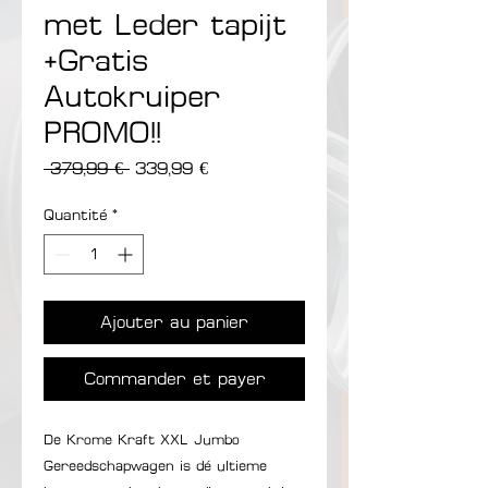
met Leder tapijt
+Gratis
Autokruiper
PROMO!!
Prix original
Prix promotionnel
 379,99 € 
339,99 €
Quantité
*
Ajouter au panier
Commander et payer
De Krome Kraft XXL Jumbo
Gereedschapwagen is dé ultieme